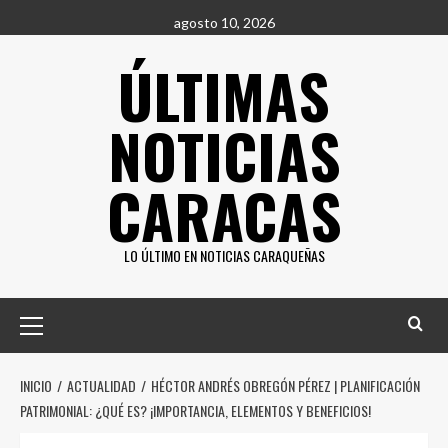
Saltar
agosto 10, 2026
al
ÚLTIMAS
contenido
NOTICIAS
CARACAS
LO ÚLTIMO EN NOTICIAS CARAQUEÑAS
Menú
principal
INICIO
ACTUALIDAD
HÉCTOR ANDRÉS OBREGÓN PÉREZ | PLANIFICACIÓN
PATRIMONIAL: ¿QUÉ ES? ¡IMPORTANCIA, ELEMENTOS Y BENEFICIOS!