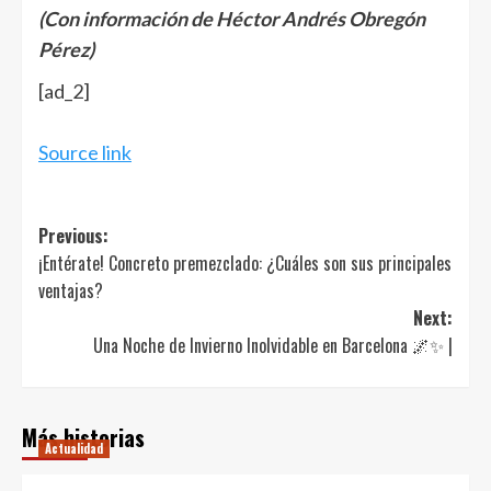
(Con información de Héctor Andrés Obregón
Pérez)
[ad_2]
Source link
Post
Previous:
¡Entérate! Concreto premezclado: ¿Cuáles son sus principales
navigation
ventajas?
Next:
Una Noche de Invierno Inolvidable en Barcelona 🌌✨ |
Más historias
Actualidad