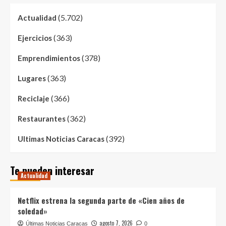
(5.702)
Actualidad
(363)
Ejercicios
(378)
Emprendimientos
(363)
Lugares
(366)
Reciclaje
(362)
Restaurantes
(392)
Ultimas Noticias Caracas
Te pueden interesar
Actualidad
Netflix estrena la segunda parte de «Cien años de
soledad»
agosto 7, 2026
Últimas Noticias Caracas
0