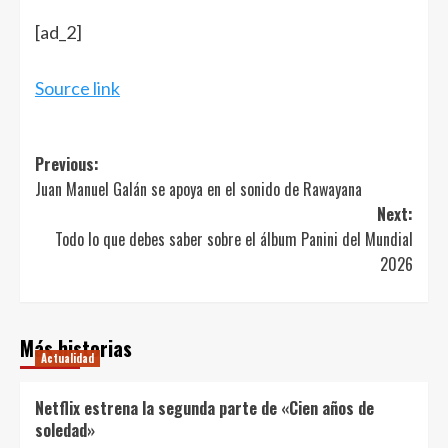
Navegación
[ad_2]
de
entradas
Source link
Post
Previous:
Juan Manuel Galán se apoya en el sonido de Rawayana
navigation
Next:
Todo lo que debes saber sobre el álbum Panini del Mundial
2026
Más historias
Actualidad
Netflix estrena la segunda parte de «Cien años de
soledad»