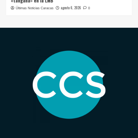
«tángana» en la LMB
agosto 6, 2026
Últimas Noticias Caracas
0