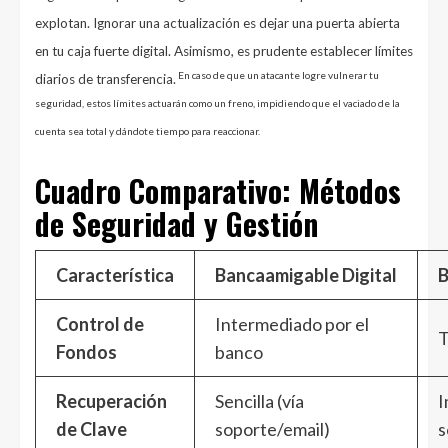
explotan. Ignorar una actualización es dejar una puerta abierta
en tu caja fuerte digital. Asimismo, es prudente establecer límites
En caso de que un atacante logre vulnerar tu
diarios de transferencia.
seguridad, estos límites actuarán como un freno, impidiendo que el vaciado de la
cuenta sea total y dándote tiempo para reaccionar.
Cuadro Comparativo: Métodos
de Seguridad y Gestión
Característica
Bancaamigable Digital
B
Control de
Intermediado por el
T
Fondos
banco
Recuperación
Sencilla (vía
I
de Clave
soporte/email)
s