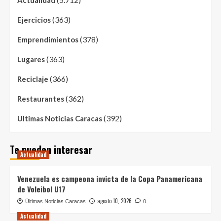
Actualidad
(363)
Ejercicios
(378)
Emprendimientos
(363)
Lugares
(366)
Reciclaje
(362)
Restaurantes
(392)
Ultimas Noticias Caracas
Te pueden interesar
Actualidad
Venezuela es campeona invicta de la Copa Panamericana
de Voleibol U17
agosto 10, 2026
Últimas Noticias Caracas
0
Actualidad