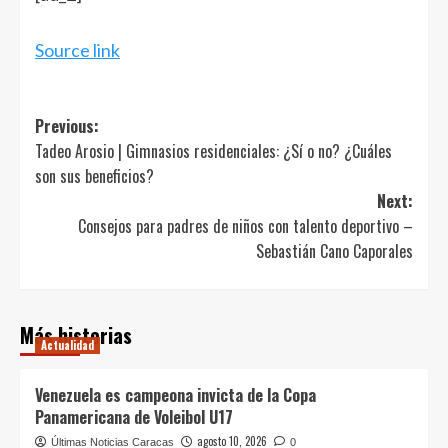
Source link
Post
Previous:
Tadeo Arosio | Gimnasios residenciales: ¿Sí o no? ¿Cuáles
navigation
son sus beneficios?
Next:
Consejos para padres de niños con talento deportivo –
Sebastián Cano Caporales
Más historias
Actualidad
Venezuela es campeona invicta de la Copa
Panamericana de Voleibol U17
agosto 10, 2026
Últimas Noticias Caracas
0