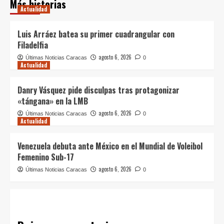
Más historias
Actualidad
Luis Arráez batea su primer cuadrangular con
Filadelfia
agosto 6, 2026
Últimas Noticias Caracas
0
Actualidad
Danry Vásquez pide disculpas tras protagonizar
«tángana» en la LMB
agosto 6, 2026
Últimas Noticias Caracas
0
Actualidad
Venezuela debuta ante México en el Mundial de Voleibol
Femenino Sub-17
agosto 6, 2026
Últimas Noticias Caracas
0