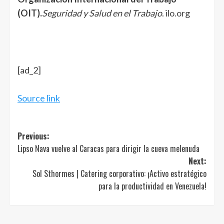
(OIT).
Seguridad y Salud en el Trabajo
.
ilo.org
Navegación
de
entradas
[ad_2]
Source link
Post
Previous:
Lipso Nava vuelve al Caracas para dirigir la cueva melenuda
navigation
Next:
Sol Sthormes | Catering corporativo: ¡Activo estratégico
para la productividad en Venezuela!