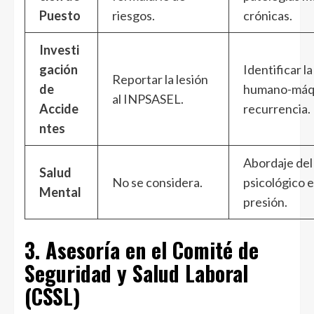
Puesto
riesgos.
crónicas.
Investi
gación
Identificar la
Reportar la lesión
de
humano-máqu
al INPSASEL.
Accide
recurrencia.
ntes
Abordaje del
Salud
No se considera.
psicológico 
Mental
presión.
3. Asesoría en el Comité de
Seguridad y Salud Laboral
(CSSL)