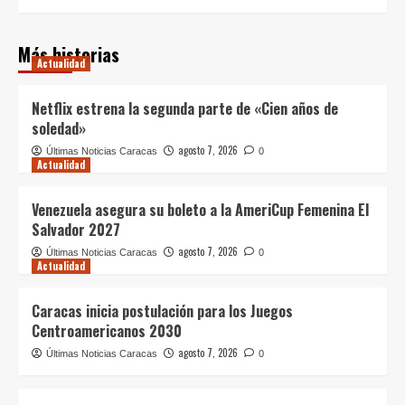
Más historias
Actualidad
Netflix estrena la segunda parte de «Cien años de
soledad»
agosto 7, 2026
Últimas Noticias Caracas
0
Actualidad
Venezuela asegura su boleto a la AmeriCup Femenina El
Salvador 2027
agosto 7, 2026
Últimas Noticias Caracas
0
Actualidad
Caracas inicia postulación para los Juegos
Centroamericanos 2030
agosto 7, 2026
Últimas Noticias Caracas
0