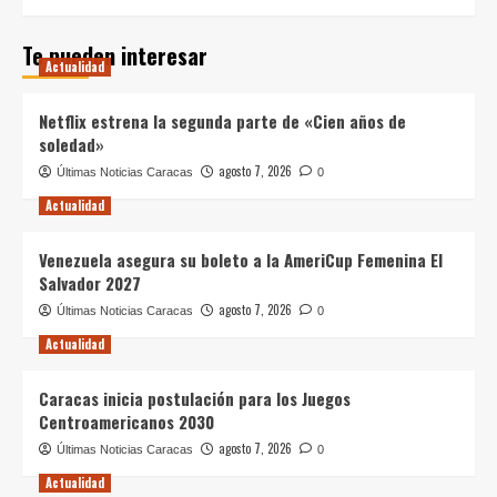
Te pueden interesar
Actualidad
Netflix estrena la segunda parte de «Cien años de
soledad»
agosto 7, 2026
Últimas Noticias Caracas
0
Actualidad
Venezuela asegura su boleto a la AmeriCup Femenina El
Salvador 2027
agosto 7, 2026
Últimas Noticias Caracas
0
Actualidad
Caracas inicia postulación para los Juegos
Centroamericanos 2030
agosto 7, 2026
Últimas Noticias Caracas
0
Actualidad