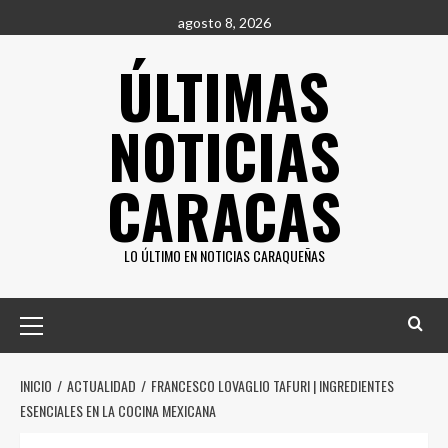
Saltar
agosto 8, 2026
al
ÚLTIMAS
contenido
NOTICIAS
CARACAS
LO ÚLTIMO EN NOTICIAS CARAQUEÑAS
Menú
principal
INICIO
ACTUALIDAD
FRANCESCO LOVAGLIO TAFURI | INGREDIENTES
ESENCIALES EN LA COCINA MEXICANA