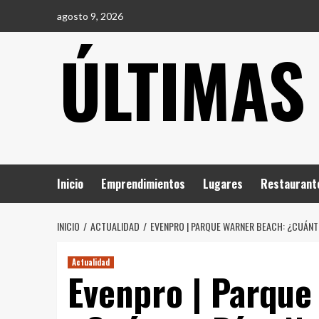
Saltar
agosto 9, 2026
al
ÚLTIMAS
contenido
Inicio
Emprendimientos
Lugares
Restaurant
INICIO
ACTUALIDAD
EVENPRO | PARQUE WARNER BEACH: ¿CUÁNTO
Actualidad
Evenpro | Parque