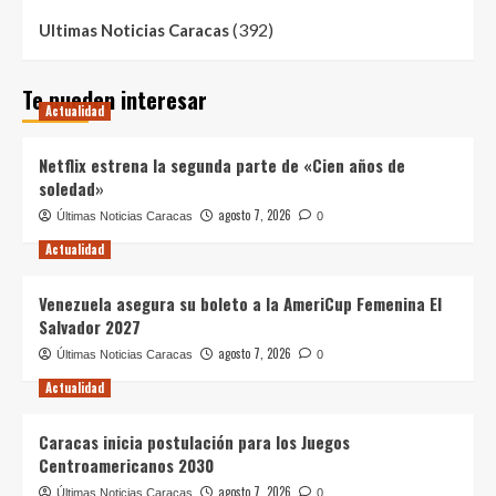
(392)
Ultimas Noticias Caracas
Te pueden interesar
Actualidad
Netflix estrena la segunda parte de «Cien años de
soledad»
agosto 7, 2026
Últimas Noticias Caracas
0
Actualidad
Venezuela asegura su boleto a la AmeriCup Femenina El
Salvador 2027
agosto 7, 2026
Últimas Noticias Caracas
0
Actualidad
Caracas inicia postulación para los Juegos
Centroamericanos 2030
agosto 7, 2026
Últimas Noticias Caracas
0