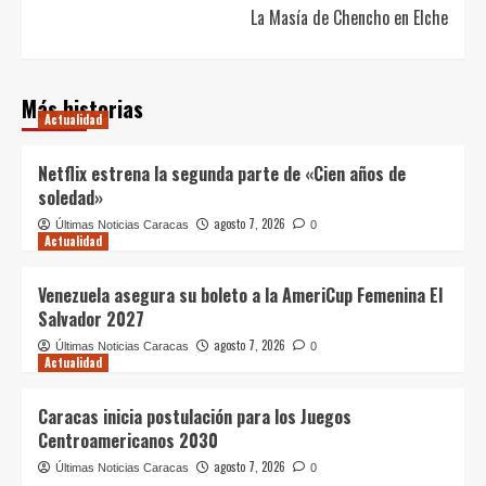
La Masía de Chencho en Elche
Más historias
Actualidad
Netflix estrena la segunda parte de «Cien años de
soledad»
agosto 7, 2026
Últimas Noticias Caracas
0
Actualidad
Venezuela asegura su boleto a la AmeriCup Femenina El
Salvador 2027
agosto 7, 2026
Últimas Noticias Caracas
0
Actualidad
Caracas inicia postulación para los Juegos
Centroamericanos 2030
agosto 7, 2026
Últimas Noticias Caracas
0