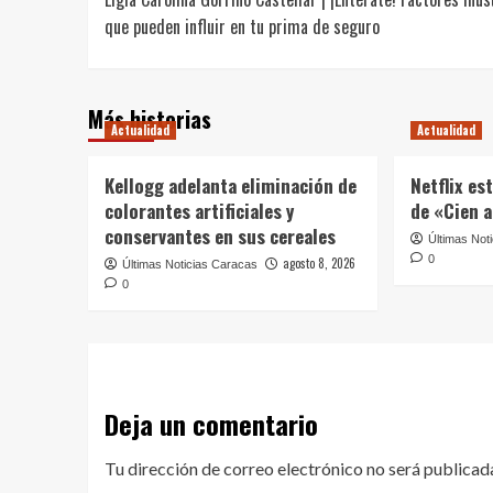
navigation
que pueden influir en tu prima de seguro
Más historias
Actualidad
Actualidad
Kellogg adelanta eliminación de
Netflix es
colorantes artificiales y
de «Cien 
conservantes en sus cereales
Últimas Not
0
agosto 8, 2026
Últimas Noticias Caracas
0
Deja un comentario
Tu dirección de correo electrónico no será publicad