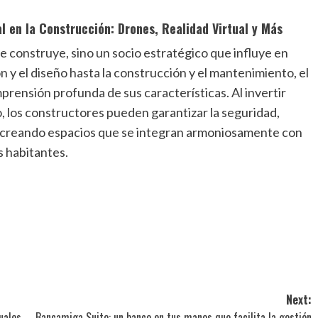
l en la Construcción: Drones, Realidad Virtual y Más
se construye, sino un socio estratégico que influye en
n y el diseño hasta la construcción y el mantenimiento, el
prensión profunda de sus características. Al invertir
o, los constructores pueden garantizar la seguridad,
s, creando espacios que se integran armoniosamente con
s habitantes.
Next:
uales
Bancamiga Suite: un banco en tus manos que facilita la gestión