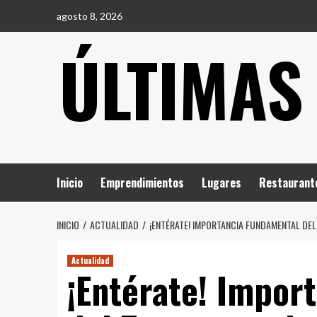
Saltar
agosto 8, 2026
al
ÚLTIMAS
contenido
Inicio
Emprendimientos
Lugares
Restaurant
INICIO
ACTUALIDAD
¡ENTÉRATE! IMPORTANCIA FUNDAMENTAL DEL 
Actualidad
¡Entérate! Impor