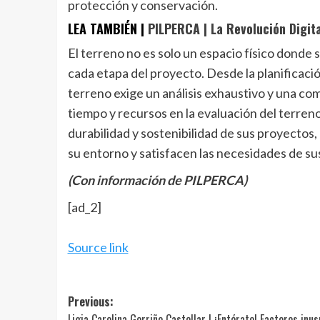
protección y conservación.
LEA TAMBIÉN |
PILPERCA | La Revolución Digita
El terreno no es solo un espacio físico donde 
cada etapa del proyecto. Desde la planificació
terreno exige un análisis exhaustivo y una com
tiempo y recursos en la evaluación del terren
durabilidad y sostenibilidad de sus proyecto
su entorno y satisfacen las necesidades de su
(Con información de PILPERCA)
[ad_2]
Source link
Post
Previous:
Ligia Carolina Gorriño Castellar | ¡Entérate! Factores inus