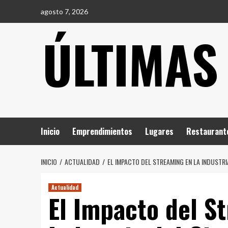
Saltar
agosto 7, 2026
al
ÚLTIMAS
contenido
Inicio
Emprendimientos
Lugares
Restaurant
INICIO
ACTUALIDAD
EL IMPACTO DEL STREAMING EN LA INDUSTRI
Actualidad
El Impacto del S