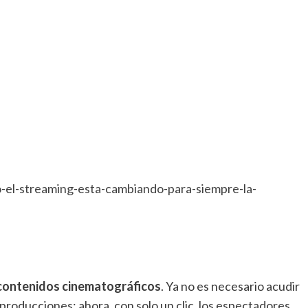
el-streaming-esta-cambiando-para-siempre-la-
 contenidos cinematográficos
. Ya no es necesario acudir
s producciones; ahora, con solo un clic, los espectadores