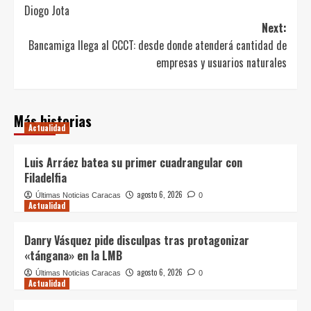
navigation
Diogo Jota
Next:
Bancamiga llega al CCCT: desde donde atenderá cantidad de
empresas y usuarios naturales
Más historias
Actualidad
Luis Arráez batea su primer cuadrangular con
Filadelfia
agosto 6, 2026
Últimas Noticias Caracas
0
Actualidad
Danry Vásquez pide disculpas tras protagonizar
«tángana» en la LMB
agosto 6, 2026
Últimas Noticias Caracas
0
Actualidad