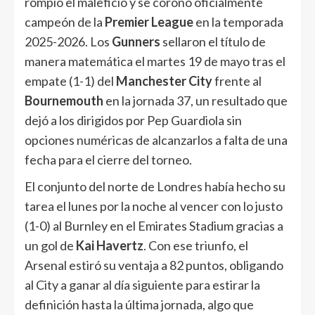
rompió el maleficio y se coronó oficialmente
campeón de la
Premier League
en la temporada
2025-2026. Los
Gunners
sellaron el título de
manera matemática el martes 19 de mayo tras el
empate (1-1) del
Manchester City
frente al
Bournemouth
en la jornada 37, un resultado que
dejó a los dirigidos por Pep Guardiola sin
opciones numéricas de alcanzarlos a falta de una
fecha para el cierre del torneo.
El conjunto del norte de Londres había hecho su
tarea el lunes por la noche al vencer con lo justo
(1-0) al Burnley en el Emirates Stadium gracias a
un gol de
Kai Havertz
. Con ese triunfo, el
Arsenal estiró su ventaja a 82 puntos, obligando
al City a ganar al día siguiente para estirar la
definición hasta la última jornada, algo que