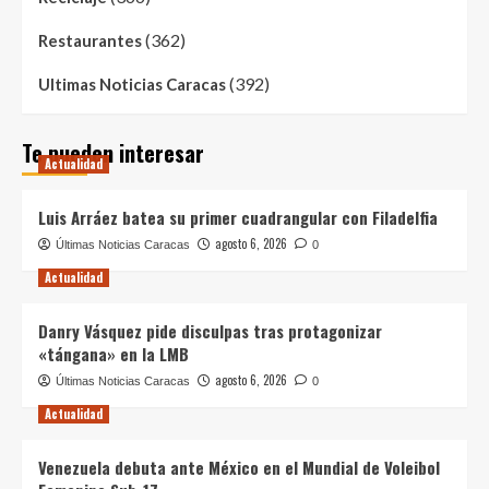
(362)
Restaurantes
(392)
Ultimas Noticias Caracas
Te pueden interesar
Actualidad
Luis Arráez batea su primer cuadrangular con Filadelfia
agosto 6, 2026
Últimas Noticias Caracas
0
Actualidad
Danry Vásquez pide disculpas tras protagonizar
«tángana» en la LMB
agosto 6, 2026
Últimas Noticias Caracas
0
Actualidad
Venezuela debuta ante México en el Mundial de Voleibol