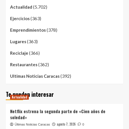
(5.702)
Actualidad
(363)
Ejercicios
(378)
Emprendimientos
(363)
Lugares
(366)
Reciclaje
(362)
Restaurantes
(392)
Ultimas Noticias Caracas
Te pueden interesar
Actualidad
Netflix estrena la segunda parte de «Cien años de
soledad»
agosto 7, 2026
Últimas Noticias Caracas
0