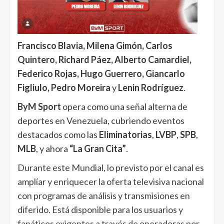
Francisco Blavia, Milena Gimón, Carlos
Quintero, Richard Páez, Alberto Camardiel,
Federico Rojas, Hugo Guerrero, Giancarlo
Figliulo, Pedro Moreira
y
Lenin Rodríguez
.
ByM Sport
opera como una señal alterna de
deportes en Venezuela, cubriendo eventos
destacados como las
Eliminatorias
,
LVBP
,
SPB
,
MLB
, y ahora
“La Gran Cita”
.
Durante este Mundial, lo previsto por el canal es
amplíar y enriquecer la oferta televisiva nacional
con programas de análisis y transmisiones en
diferido. Está disponible para los usuarios y
fanáticos exigentes a través de operadoras por