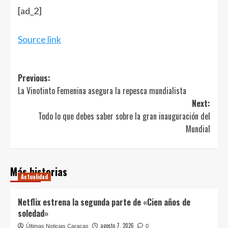
[ad_2]
Source link
Post
Previous:
La Vinotinto Femenina asegura la repesca mundialista
navigation
Next:
Todo lo que debes saber sobre la gran inauguración del
Mundial
Más historias
Actualidad
Netflix estrena la segunda parte de «Cien años de
soledad»
agosto 7, 2026
Últimas Noticias Caracas
0