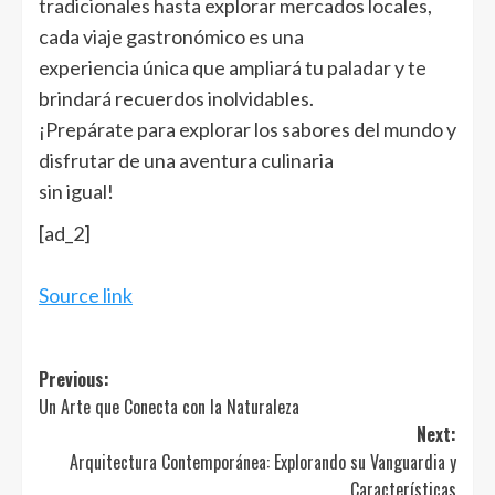
tradicionales hasta explorar mercados locales,
cada viaje gastronómico es una
experiencia única que ampliará tu paladar y te
brindará recuerdos inolvidables.
¡Prepárate para explorar los sabores del mundo y
disfrutar de una aventura culinaria
sin igual!
[ad_2]
Source link
Post
Previous:
Un Arte que Conecta con la Naturaleza
navigation
Next:
Arquitectura Contemporánea: Explorando su Vanguardia y
Características