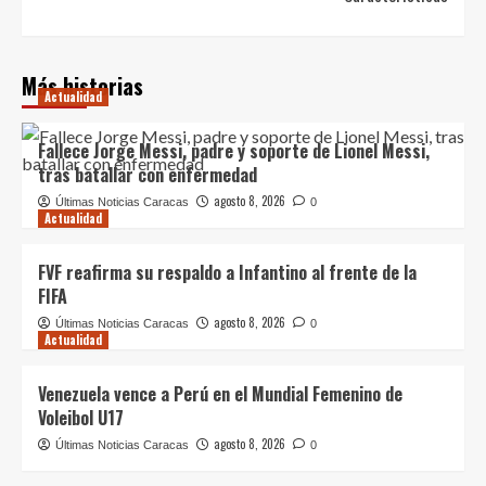
Más historias
Actualidad
Fallece Jorge Messi, padre y soporte de Lionel Messi,
tras batallar con enfermedad
agosto 8, 2026
Últimas Noticias Caracas
0
Actualidad
FVF reafirma su respaldo a Infantino al frente de la
FIFA
agosto 8, 2026
Últimas Noticias Caracas
0
Actualidad
Venezuela vence a Perú en el Mundial Femenino de
Voleibol U17
agosto 8, 2026
Últimas Noticias Caracas
0