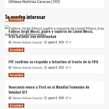
(392)
Ultimas Noticias Caracas
Te pueden interesar
Actualidad
Fallece Jorge Messi, padre y soporte de Lionel Messi,
tras batallar con enfermedad
agosto 8, 2026
Últimas Noticias Caracas
0
Actualidad
FVF reafirma su respaldo a Infantino al frente de la FIFA
agosto 8, 2026
Últimas Noticias Caracas
0
Actualidad
Venezuela vence a Perú en el Mundial Femenino de
Voleibol U17
agosto 8, 2026
Últimas Noticias Caracas
0
Actualidad