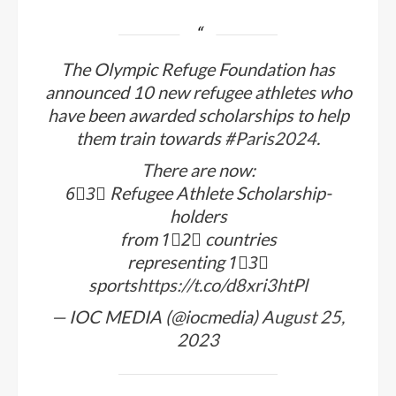
The Olympic Refuge Foundation has
announced 10 new refugee athletes who
have been awarded scholarships to help
them train towards
#Paris2024
.
There are now:
6⃣3⃣ Refugee Athlete Scholarship-
holders
from 1⃣2⃣ countries
representing 1⃣3⃣
sports
https://t.co/d8xri3htPl
— IOC MEDIA (@iocmedia)
August 25,
2023