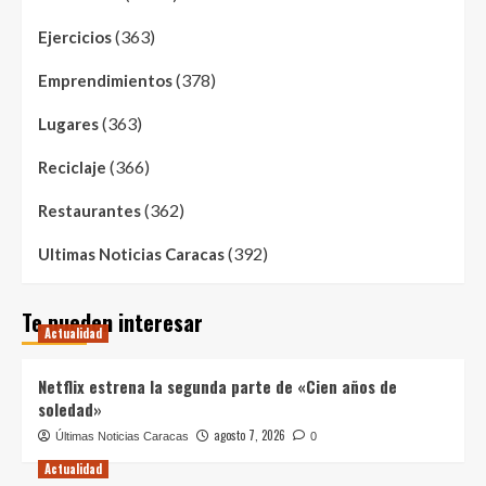
(363)
Ejercicios
(378)
Emprendimientos
(363)
Lugares
(366)
Reciclaje
(362)
Restaurantes
(392)
Ultimas Noticias Caracas
Te pueden interesar
Actualidad
Netflix estrena la segunda parte de «Cien años de
soledad»
agosto 7, 2026
Últimas Noticias Caracas
0
Actualidad