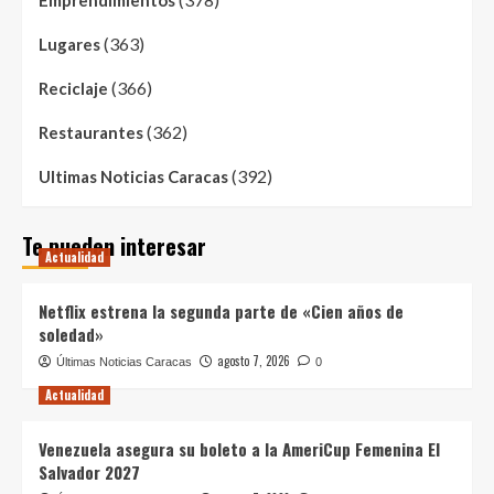
Emprendimientos
(363)
Lugares
(366)
Reciclaje
(362)
Restaurantes
(392)
Ultimas Noticias Caracas
Te pueden interesar
Actualidad
Netflix estrena la segunda parte de «Cien años de
soledad»
agosto 7, 2026
Últimas Noticias Caracas
0
Actualidad
Venezuela asegura su boleto a la AmeriCup Femenina El
Salvador 2027