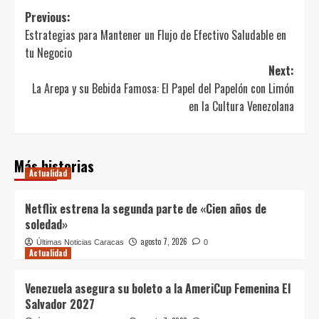
Post
Previous:
Estrategias para Mantener un Flujo de Efectivo Saludable en
navigation
tu Negocio
Next:
La Arepa y su Bebida Famosa: El Papel del Papelón con Limón
en la Cultura Venezolana
Más historias
Actualidad
Netflix estrena la segunda parte de «Cien años de
soledad»
agosto 7, 2026
Últimas Noticias Caracas
0
Actualidad
Venezuela asegura su boleto a la AmeriCup Femenina El
Salvador 2027