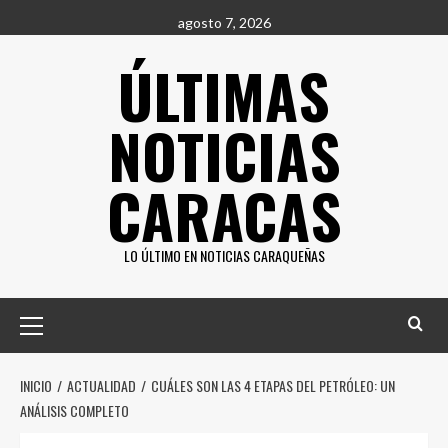
Saltar
agosto 7, 2026
al
ÚLTIMAS
contenido
NOTICIAS
CARACAS
LO ÚLTIMO EN NOTICIAS CARAQUEÑAS
Menú
principal
INICIO
ACTUALIDAD
CUÁLES SON LAS 4 ETAPAS DEL PETRÓLEO: UN
ANÁLISIS COMPLETO