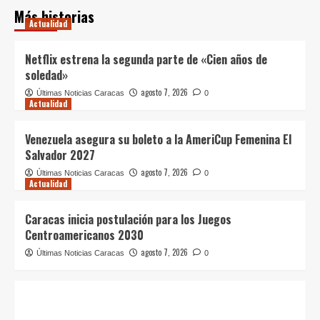
Más historias
Actualidad
Netflix estrena la segunda parte de «Cien años de
soledad»
agosto 7, 2026
Últimas Noticias Caracas
0
Actualidad
Venezuela asegura su boleto a la AmeriCup Femenina El
Salvador 2027
agosto 7, 2026
Últimas Noticias Caracas
0
Actualidad
Caracas inicia postulación para los Juegos
Centroamericanos 2030
agosto 7, 2026
Últimas Noticias Caracas
0