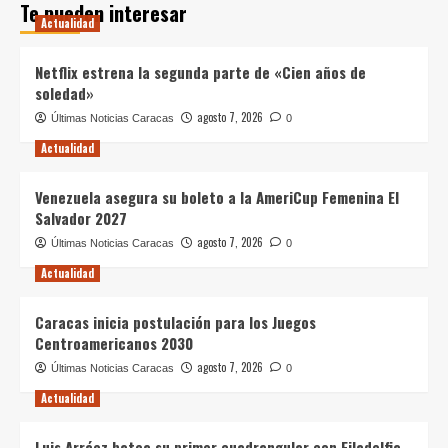
Te pueden interesar
Actualidad
Netflix estrena la segunda parte de «Cien años de
soledad»
agosto 7, 2026
Últimas Noticias Caracas
0
Actualidad
Venezuela asegura su boleto a la AmeriCup Femenina El
Salvador 2027
agosto 7, 2026
Últimas Noticias Caracas
0
Actualidad
Caracas inicia postulación para los Juegos
Centroamericanos 2030
agosto 7, 2026
Últimas Noticias Caracas
0
Actualidad
Luis Arráez batea su primer cuadrangular con Filadelfia