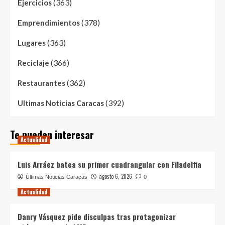
(363)
Ejercicios
(378)
Emprendimientos
(363)
Lugares
(366)
Reciclaje
(362)
Restaurantes
(392)
Ultimas Noticias Caracas
Te pueden interesar
Actualidad
Luis Arráez batea su primer cuadrangular con Filadelfia
agosto 6, 2026
Últimas Noticias Caracas
0
Actualidad
Danry Vásquez pide disculpas tras protagonizar