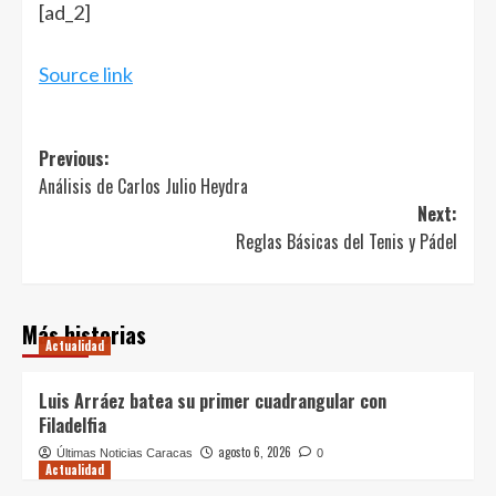
Navegación
[ad_2]
de
entradas
Source link
Post
Previous:
Análisis de Carlos Julio Heydra
navigation
Next:
Reglas Básicas del Tenis y Pádel
Más historias
Actualidad
Luis Arráez batea su primer cuadrangular con
Filadelfia
agosto 6, 2026
Últimas Noticias Caracas
0
Actualidad