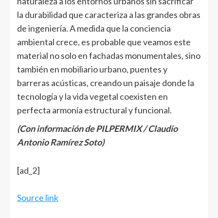
naturaleza a los entornos urbanos sin sacrificar
la durabilidad que caracteriza a las grandes obras
de ingeniería. A medida que la conciencia
ambiental crece, es probable que veamos este
material no solo en fachadas monumentales, sino
también en mobiliario urbano, puentes y
barreras acústicas, creando un paisaje donde la
tecnología y la vida vegetal coexisten en
perfecta armonía estructural y funcional.
(Con información de PILPERMIX / Claudio
Antonio Ramírez Soto)
Navegación
[ad_2]
de
entradas
Source link