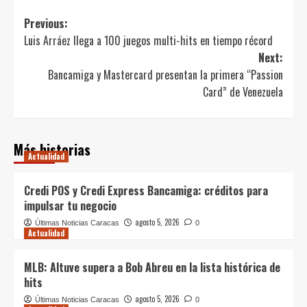
Post
Previous:
Luis Arráez llega a 100 juegos multi-hits en tiempo récord
navigation
Next:
Bancamiga y Mastercard presentan la primera “Passion
Card” de Venezuela
Más historias
Actualidad
Credi POS y Credi Express Bancamiga: créditos para
impulsar tu negocio
agosto 5, 2026
Últimas Noticias Caracas
0
Actualidad
MLB: Altuve supera a Bob Abreu en la lista histórica de
hits
agosto 5, 2026
Últimas Noticias Caracas
0