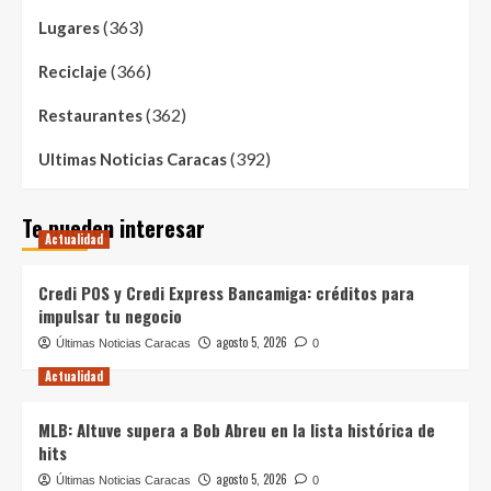
(363)
Lugares
(366)
Reciclaje
(362)
Restaurantes
(392)
Ultimas Noticias Caracas
Te pueden interesar
Actualidad
Credi POS y Credi Express Bancamiga: créditos para
impulsar tu negocio
agosto 5, 2026
Últimas Noticias Caracas
0
Actualidad
MLB: Altuve supera a Bob Abreu en la lista histórica de
hits
agosto 5, 2026
Últimas Noticias Caracas
0