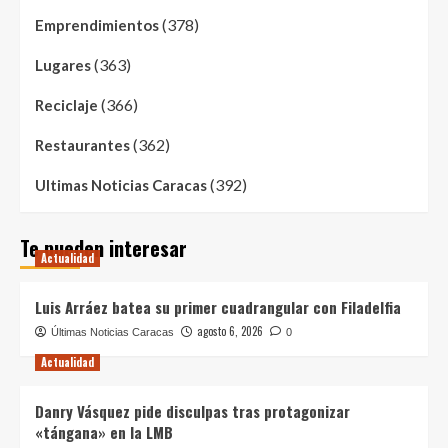
(378)
Emprendimientos
(363)
Lugares
(366)
Reciclaje
(362)
Restaurantes
(392)
Ultimas Noticias Caracas
Te pueden interesar
Actualidad
Luis Arráez batea su primer cuadrangular con Filadelfia
agosto 6, 2026
Últimas Noticias Caracas
0
Actualidad
Danry Vásquez pide disculpas tras protagonizar
«tángana» en la LMB