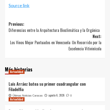
Source link
Post
Previous:
Diferencias entre la Arquitectura Bioclimática y la Orgánica
navigation
Next:
Los Vinos Mejor Puntuados en Venezuela: Un Recorrido por la
Excelencia Vitivinícola
Más historias
Actualidad
Luis Arráez batea su primer cuadrangular con
Filadelfia
agosto 6, 2026
Últimas Noticias Caracas
0
Actualidad