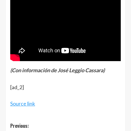
(Con información de José Leggio Cassara)
Navegación
[ad_2]
de
entradas
Source link
Post
Previous: