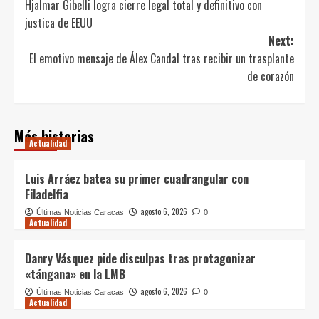
Hjalmar Gibelli logra cierre legal total y definitivo con
navigation
justica de EEUU
Next:
El emotivo mensaje de Álex Candal tras recibir un trasplante
de corazón
Más historias
Actualidad
Luis Arráez batea su primer cuadrangular con
Filadelfia
agosto 6, 2026
Últimas Noticias Caracas
0
Actualidad
Danry Vásquez pide disculpas tras protagonizar
«tángana» en la LMB
agosto 6, 2026
Últimas Noticias Caracas
0
Actualidad