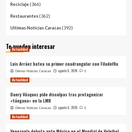
(366)
Reciclaje
(362)
Restaurantes
(392)
Ultimas Noticias Caracas
Te pueden interesar
Actualidad
Luis Arráez batea su primer cuadrangular con Filadelfia
agosto 6, 2026
Últimas Noticias Caracas
0
Actualidad
Danry Vásquez pide disculpas tras protagonizar
«tángana» en la LMB
agosto 6, 2026
Últimas Noticias Caracas
0
Actualidad
Venezuela debuta ante México en el Mundial de Voleibol