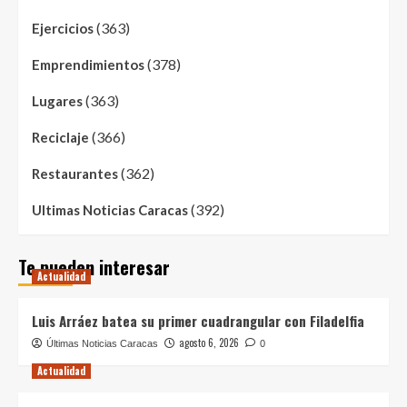
(363)
Ejercicios
(378)
Emprendimientos
(363)
Lugares
(366)
Reciclaje
(362)
Restaurantes
(392)
Ultimas Noticias Caracas
Te pueden interesar
Actualidad
Luis Arráez batea su primer cuadrangular con Filadelfia
agosto 6, 2026
Últimas Noticias Caracas
0
Actualidad