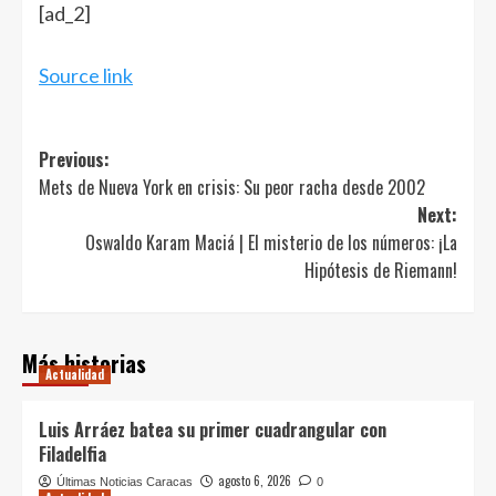
Navegación
[ad_2]
de
entradas
Source link
Post
Previous:
Mets de Nueva York en crisis: Su peor racha desde 2002
navigation
Next:
Oswaldo Karam Maciá | El misterio de los números: ¡La
Hipótesis de Riemann!
Más historias
Actualidad
Luis Arráez batea su primer cuadrangular con
Filadelfia
agosto 6, 2026
Últimas Noticias Caracas
0