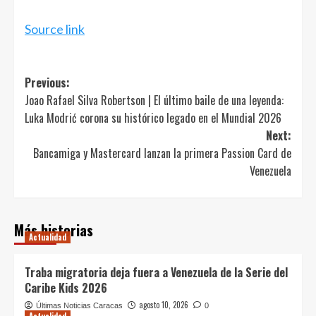
de
entradas
Source link
Post
Previous:
Joao Rafael Silva Robertson | El último baile de una leyenda:
navigation
Luka Modrić corona su histórico legado en el Mundial 2026
Next:
Bancamiga y Mastercard lanzan la primera Passion Card de
Venezuela
Más historias
Actualidad
Traba migratoria deja fuera a Venezuela de la Serie del
Caribe Kids 2026
agosto 10, 2026
Últimas Noticias Caracas
0