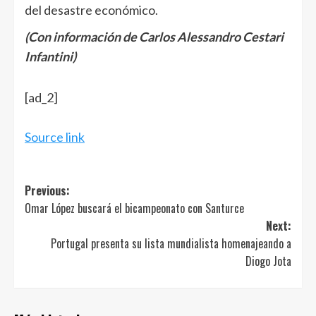
del desastre económico.
(Con información de Carlos Alessandro Cestari
Infantini)
Navegación
[ad_2]
de
entradas
Source link
Post
Previous:
Omar López buscará el bicampeonato con Santurce
navigation
Next:
Portugal presenta su lista mundialista homenajeando a
Diogo Jota