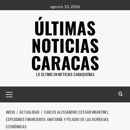
Saltar
agosto 10, 2026
al
ÚLTIMAS
contenido
NOTICIAS
CARACAS
LO ÚLTIMO EN NOTICIAS CARAQUEÑAS
Menú
principal
INICIO
ACTUALIDAD
CARLOS ALESSANDRO CESTARI INFANTINI |
ESPEJISMOS FINANCIEROS: ANATOMÍA Y PELIGRO DE LAS BURBUJAS
ECONÓMICAS