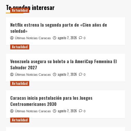
Te pueden interesar
Actualidad
Netflix estrena la segunda parte de «Cien años de
soledad»
agosto 7, 2026
Últimas Noticias Caracas
0
Actualidad
Venezuela asegura su boleto a la AmeriCup Femenina El
Salvador 2027
agosto 7, 2026
Últimas Noticias Caracas
0
Actualidad
Caracas inicia postulación para los Juegos
Centroamericanos 2030
agosto 7, 2026
Últimas Noticias Caracas
0
Actualidad