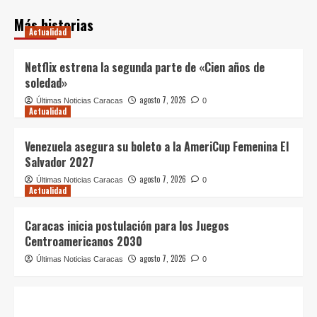
Más historias
Actualidad
Netflix estrena la segunda parte de «Cien años de
soledad»
agosto 7, 2026
Últimas Noticias Caracas
0
Actualidad
Venezuela asegura su boleto a la AmeriCup Femenina El
Salvador 2027
agosto 7, 2026
Últimas Noticias Caracas
0
Actualidad
Caracas inicia postulación para los Juegos
Centroamericanos 2030
agosto 7, 2026
Últimas Noticias Caracas
0