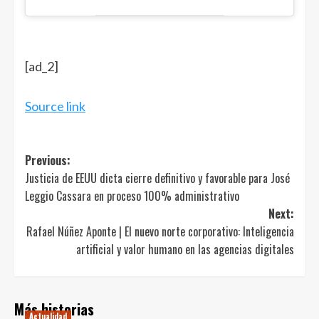
Navegación
de
entradas
[ad_2]
Source link
Post
Previous:
Justicia de EEUU dicta cierre definitivo y favorable para José
navigation
Leggio Cassara en proceso 100% administrativo
Next:
Rafael Núñez Aponte | El nuevo norte corporativo: Inteligencia
artificial y valor humano en las agencias digitales
Más historias
Actualidad