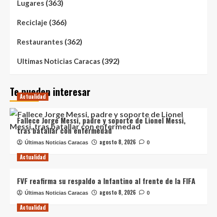
(363)
Lugares
(366)
Reciclaje
(362)
Restaurantes
(392)
Ultimas Noticias Caracas
Te pueden interesar
Actualidad
Fallece Jorge Messi, padre y soporte de Lionel Messi,
tras batallar con enfermedad
agosto 8, 2026
Últimas Noticias Caracas
0
Actualidad
FVF reafirma su respaldo a Infantino al frente de la FIFA
agosto 8, 2026
Últimas Noticias Caracas
0
Actualidad