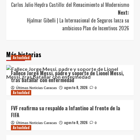
Carlos Julio Heydra Castillo: del Renacimiento al Modernismo
navigation
Next:
Hjalmar Gibelli | La Internacional de Seguros lanza su
ambicioso Plan de Incentivos 2026
Más historias
Actualidad
Fallece Jorge Messi, padre y soporte de Lionel Messi,
tras batallar con enfermedad
agosto 8, 2026
Últimas Noticias Caracas
0
Actualidad
FVF reafirma su respaldo a Infantino al frente de la
FIFA
agosto 8, 2026
Últimas Noticias Caracas
0
Actualidad