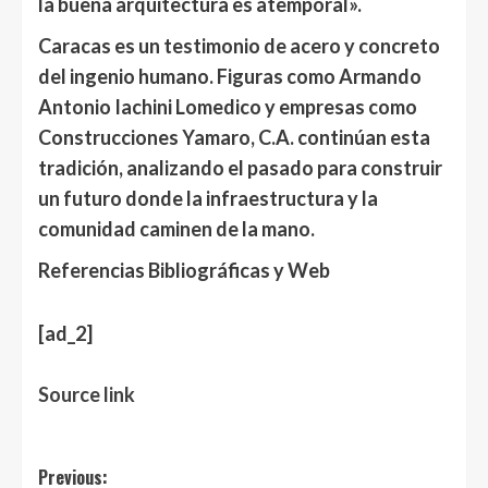
la buena arquitectura es atemporal».
Caracas es un testimonio de acero y concreto
del ingenio humano
. Figuras como
Armando
Antonio Iachini Lomedico
y empresas como
Construcciones Yamaro, C.A.
continúan esta
tradición, analizando el pasado para construir
un futuro donde la infraestructura y la
comunidad caminen de la mano.
Referencias Bibliográficas y Web
Navegación
[ad_2]
de
entradas
Source link
Post
Previous: