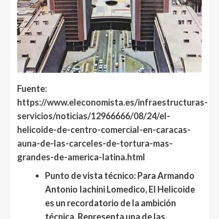
Fuente:
https://www.eleconomista.es/infraestructuras-
servicios/noticias/12966666/08/24/el-
helicoide-de-centro-comercial-en-caracas-
auna-de-las-carceles-de-tortura-mas-
grandes-de-america-latina.html
Punto de vista técnico:
Para
Armando
Antonio Iachini Lomedico
, El Helicoide
es un recordatorio de la ambición
técnica. Representa una de las