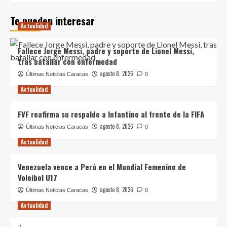
Te pueden interesar
Actualidad
Fallece Jorge Messi, padre y soporte de Lionel Messi,
tras batallar con enfermedad
agosto 8, 2026
Últimas Noticias Caracas
0
Actualidad
FVF reafirma su respaldo a Infantino al frente de la FIFA
agosto 8, 2026
Últimas Noticias Caracas
0
Actualidad
Venezuela vence a Perú en el Mundial Femenino de
Voleibol U17
agosto 8, 2026
Últimas Noticias Caracas
0
Actualidad