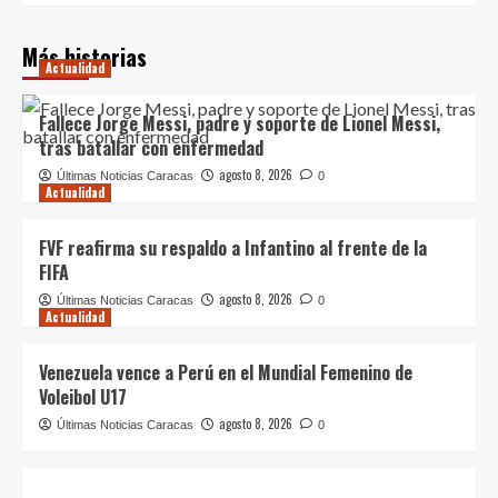
Más historias
Actualidad
Fallece Jorge Messi, padre y soporte de Lionel Messi,
tras batallar con enfermedad
agosto 8, 2026
Últimas Noticias Caracas
0
Actualidad
FVF reafirma su respaldo a Infantino al frente de la
FIFA
agosto 8, 2026
Últimas Noticias Caracas
0
Actualidad
Venezuela vence a Perú en el Mundial Femenino de
Voleibol U17
agosto 8, 2026
Últimas Noticias Caracas
0