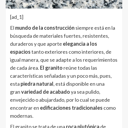
[ad_1]
El
mundo de la construcción
siempre está en la
búsqueda de materiales fuertes, resistentes,
duraderos y que aporte
elegancia a los
espacios
tanto exteriores como interiores, de
igual manera, que se adapte a los requerimientos
de cada área.
El granito
reúne todas las
características señaladas y un poco más, pues,
esta
piedra natural
, está disponible en una
gran
variedad de acabado
ya sea pulido,
envejecido o abujardado, por lo cual se puede
encontrar en
edificaciones tradicionales
como
modernas.
El granito
se trata de una
roca plutónica
de