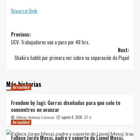
Source link
Post
Previous:
UCV: Trabajadores van a paro por 48 hrs.
navigation
Next:
Shakira habló por primera vez sobre su separación de Piqué
Más historias
Actualidad
Freedom by Jagi: Gorras diseñadas para que solo te
concentres en avanzar
agosto 9, 2026
Últimas Noticias Caracas
0
Actualidad
Fallece Jorge Messi, padre y soporte de Lionel Messi,