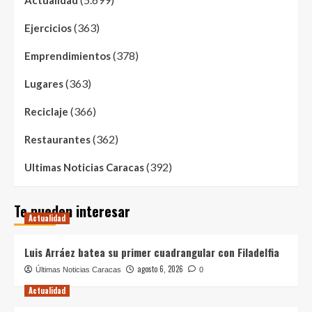
(363)
Ejercicios
(378)
Emprendimientos
(363)
Lugares
(366)
Reciclaje
(362)
Restaurantes
(392)
Ultimas Noticias Caracas
Te pueden interesar
Actualidad
Luis Arráez batea su primer cuadrangular con Filadelfia
agosto 6, 2026
Últimas Noticias Caracas
0
Actualidad