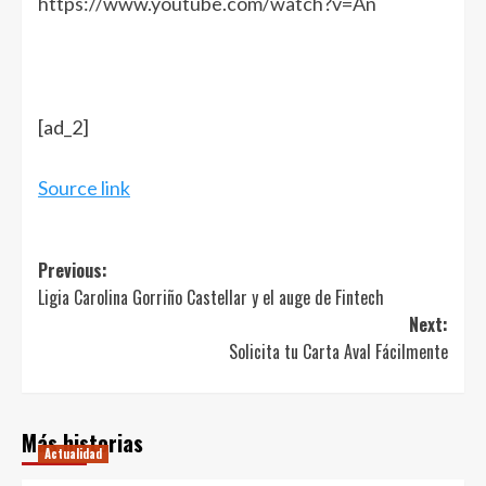
https://www.youtube.com/watch?v=An
Navegación
de
entradas
[ad_2]
Source link
Post
Previous:
Ligia Carolina Gorriño Castellar y el auge de Fintech
navigation
Next:
Solicita tu Carta Aval Fácilmente
Más historias
Actualidad