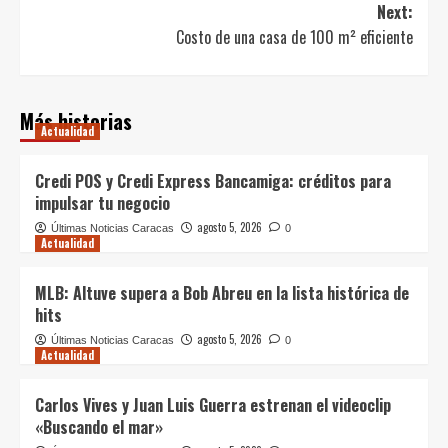
Next:
Costo de una casa de 100 m² eficiente
Más historias
Actualidad
Credi POS y Credi Express Bancamiga: créditos para
impulsar tu negocio
agosto 5, 2026
Últimas Noticias Caracas
0
Actualidad
MLB: Altuve supera a Bob Abreu en la lista histórica de
hits
agosto 5, 2026
Últimas Noticias Caracas
0
Actualidad
Carlos Vives y Juan Luis Guerra estrenan el videoclip
«Buscando el mar»