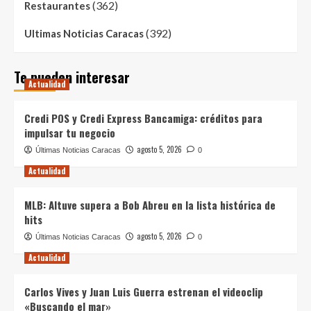
(362)
Restaurantes
(392)
Ultimas Noticias Caracas
Te pueden interesar
Actualidad
Credi POS y Credi Express Bancamiga: créditos para
impulsar tu negocio
agosto 5, 2026
Últimas Noticias Caracas
0
Actualidad
MLB: Altuve supera a Bob Abreu en la lista histórica de
hits
agosto 5, 2026
Últimas Noticias Caracas
0
Actualidad
Carlos Vives y Juan Luis Guerra estrenan el videoclip
«Buscando el mar»