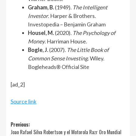
Graham, B.
(1949).
The Intelligent
Investor
. Harper & Brothers.
Investopedia – Benjamin Graham
Housel, M.
(2020).
The Psychology of
Money
. Harriman House.
Bogle, J.
(2007).
The Little Book of
Common Sense Investing
. Wiley.
Bogleheads® Official Site
Navegación
[ad_2]
de
entradas
Source link
Post
Previous:
Joao Rafael Silva Robertson y el Motorola Razr Oro Mundial
navigation