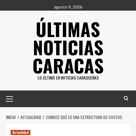
Saltar
agosto 9, 2026
al
ÚLTIMAS
contenido
NOTICIAS
CARACAS
LO ÚLTIMO EN NOTICIAS CARAQUEÑAS
Menú
principal
INICIO
ACTUALIDAD
CONOCE QUÉ ES UNA ESTRUCTURA DE COSTOS
Actualidad