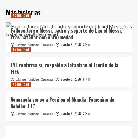
Más historias
Actualidad
Fallece Jorge Messi, padre y soporte de Lionel Messi,
tras batallar con enfermedad
agosto 8, 2026
Últimas Noticias Caracas
0
Actualidad
FVF reafirma su respaldo a Infantino al frente de la
FIFA
agosto 8, 2026
Últimas Noticias Caracas
0
Actualidad
Venezuela vence a Perú en el Mundial Femenino de
Voleibol U17
agosto 8, 2026
Últimas Noticias Caracas
0