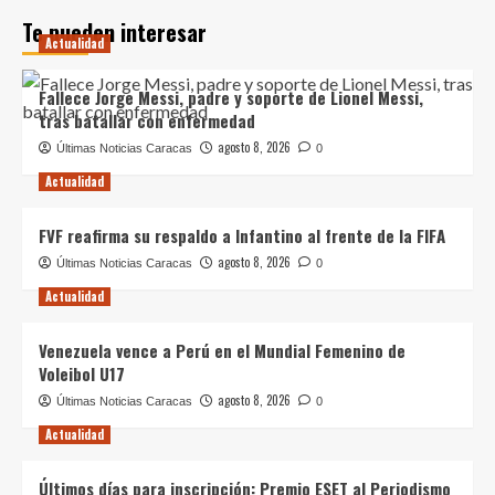
Te pueden interesar
Actualidad
Fallece Jorge Messi, padre y soporte de Lionel Messi,
tras batallar con enfermedad
agosto 8, 2026
Últimas Noticias Caracas
0
Actualidad
FVF reafirma su respaldo a Infantino al frente de la FIFA
agosto 8, 2026
Últimas Noticias Caracas
0
Actualidad
Venezuela vence a Perú en el Mundial Femenino de
Voleibol U17
agosto 8, 2026
Últimas Noticias Caracas
0
Actualidad
Últimos días para inscripción: Premio ESET al Periodismo